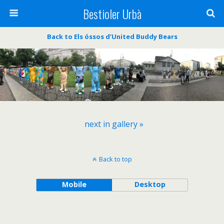
Bestioler Urbà
Back to Els óssos d’United Buddy Bears
next in gallery »
Back to top
Mobile
Desktop