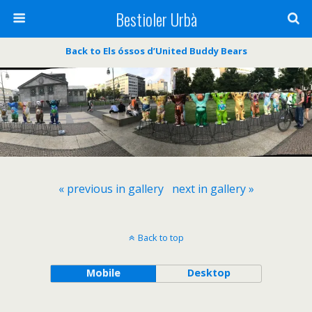
Bestioler Urbà
Back to Els óssos d’United Buddy Bears
« previous in gallery
next in gallery »
Back to top
Mobile
Desktop