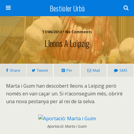
Bestioler Urbà
17/06/2013 • No Comments
Lleons A Leipzig
Share
Tweet
Pin
Mail
SMS
Marta i Guim han descobert lleons a Leipzig però
només en van caçar un. Si n’aconseguim més, obriré
una nova pestanya per al rei de la selva.
Aportació: Marta i Guim